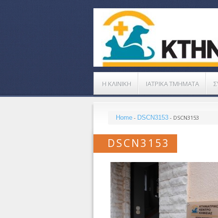
Η ΚΛΙΝΙΚΗ
ΙΑΤΡΙΚΑ ΤΜΗΜΑΤΑ
Σ
Home
-
DSCN3153
-
DSCN3153
DSCN3153